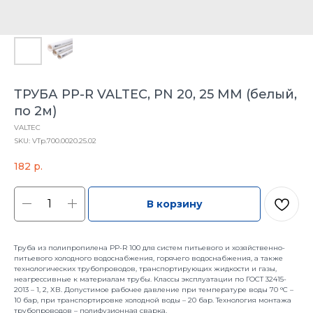
ТРУБА PP-R VALTEC, PN 20, 25 MM (белый,
по 2м)
VALTEC
SKU:
VTp.700.0020.25.02
182
р.
В корзину
Труба из полипропилена PP-R 100 для систем питьевого и хозяйственно-
питьевого холодного водоснабжения, горячего водоснабжения, а также
технологических трубопроводов, транспортирующих жидкости и газы,
неагрессивные к материалам трубы. Классы эксплуатации по ГОСТ 32415-
2013 – 1, 2, ХВ. Допустимое рабочее давление при температуре воды 70 °C –
10 бар, при транспортировке холодной воды – 20 бар. Технология монтажа
трубопроводов – полифузионная сварка.