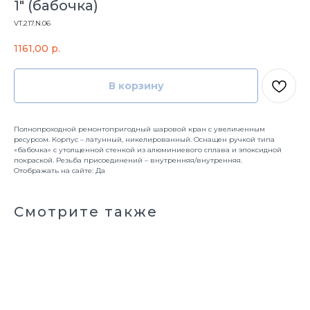
1" (бабочка)
VT.217.N.06
1161,00
р.
В корзину
Полнопроходной ремонтопригодный шаровой кран с увеличенным
ресурсом. Корпус – латунный, никелированный. Оснащен ручкой типа
«бабочка» с утолщенной стенкой из алюминиевого сплава и эпоксидной
покраской. Резьба присоединений – внутренняя/внутренняя.
Отображать на сайте: Да
Смотрите также